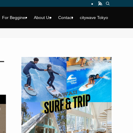
For Begginer
About Us
Contact
citywave Tokyo
ー