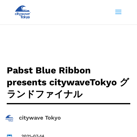
Pabst Blue Ribbon
presents citywaveTokyo グ
ランドファイナル
citywave Tokyo
2021-07-14
