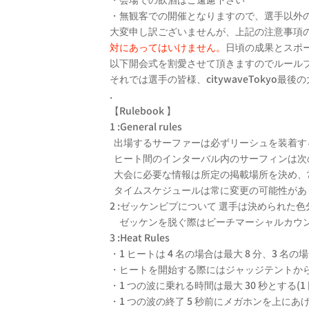
・無観客での開催となりますので、選手以外の
大変申し訳ございませんが、上記の注意事項
対にあってはいけません。
日頃の成果とスポ
以下開会式を割愛させて頂きますのでルール
それでは選手の皆様、citywaveTokyo最
.
【Rulebook 】
1 :General rules
出場するサーファーは必ずリーシュを装着す
ヒート間のインターバル内のサーフィンは次
大会に必要な情報は所定の掲載場所を決め、
タイムスケジュールは常に変更の可能性があ
2 :ゼッケンビプについて 選手は決められ
ゼッケンを脱ぐ際はビーチマーシャルカウン
3 :Heat Rules
・1 ヒートは 4 名の場合は最大 8 分、3 名
・ヒートを開始する際にはジャッジテントか
・1 つの波に乗れる時間は最大 30 秒とする(1
・1 つの波の終了 5 秒前にメガホンを上に