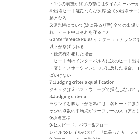
・1 つの演技が終了の際にはタイムキーパー
4 :出場ヒート遅刻ならび欠席 全ての出場
格となる
5:優先権について(波に乗る順番) 全ての
れ、ヒート中はそれを守ること
6 :Interference Rules イ
以下が挙げられる
・優先権を犯した場合
・ヒート間のインターバル内に次のヒート出
・著しくスポーツマンシップに反した場合、イ
ばいけない
7 :Judging criteria qualification
ジャッジは 2 ベストウェーブで採点しなけれ
8:Judging criteria
ラウンドを勝ち上がる為には、各ヒートに参加す
ッジの点数の平均点がサーファーのスコアとし
9:採点基準
9-1:スピード、パワー&フロー
レイル to レイルのスピードに乗ったサーフ