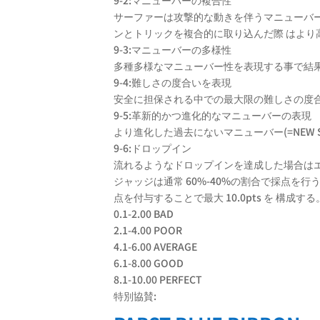
9-2:マニューバーの複合性
サーファーは攻撃的な動きを伴うマニューバ
ンとトリックを複合的に取り込んだ際 はより
9-3:マニューバーの多様性
多種多様なマニューバー性を表現する事で結
9-4:難しさの度合いを表現
安全に担保される中での最大限の難しさの度
9-5:革新的かつ進化的なマニューバーの表現
より進化した過去にないマニューバー(=NEW 
9-6:ドロップイン
流れるようなドロップインを達成した場合は
ジャッジは通常 60%-40%の割合で採点を行う事
点を付与することで最大 10.0pts を 構成する
0.1-2.00 BAD
2.1-4.00 POOR
4.1-6.00 AVERAGE
6.1-8.00 GOOD
8.1-10.00 PERFECT
特別協賛: