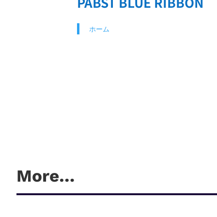
PABST BLUE RIBBON
ホーム
More…