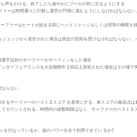
から声をかける。終了したら速やかにプールの外に出るようにする
サーファーは時間通りに行動し運営が円滑に進むようにしなければならない
出場サーファーはヒートが始まる前にヘッドジャッジもしくは同等の権限を
ンターフェアランスをジェッジから宣告された場合は所定の罰則を受けなければなら
場選手以外のサーファーがサーフィンをした場合
ンターフェアランスを大会期間中 2 回以上宣告された場合はその場で
ばならない
るサーファーのベスト 2 スコア を基準にする。単スコアの最高点は10 
てカウントされる。時間内の波数制限はなく、サーファーのベスト 2 
ィンを行なっているか、波のパワーを全て利用できてい るか?