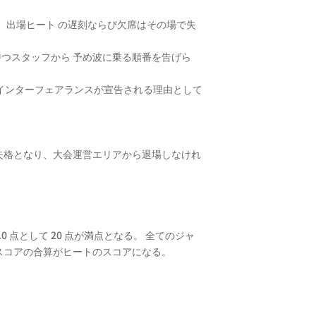
、出場ヒート の遅刻ならび欠席はその場で失
持つスタッフから 予め波に乗る順番を告げら
ない。インターフェアランスが宣告される理由として
失格となり、大会運営エリアから退場しなけれ
点として 20 点が満点となる。 全てのジャ
スコアの合算がヒートのスコアになる。