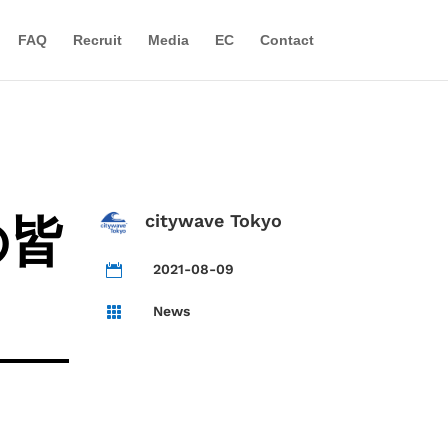
FAQ
Recruit
Media
EC
Contact
の皆
citywave Tokyo
2021-08-09

News
