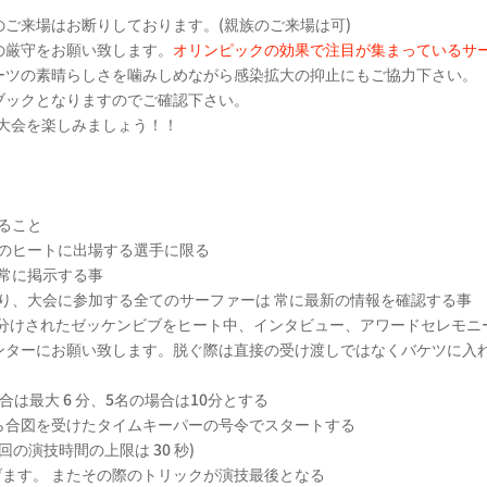
ご来場はお断りしております。(親族のご来場は可)
の厳守をお願い致します。
オリンピックの効果で注目が集まっているサ
ーツの素晴らしさを噛みしめながら感染拡大の抑止にもご協力下さい。
ブックとなりますのでご確認下さい。
後の大会を楽しみましょう！！
ること
のヒートに出場する選手に限る
常に掲示する事
り、大会に参加する全てのサーファーは 常に最新の情報を確認する事
た色分けされたゼッケンビブをヒート中、インタビュー、アワードセレモニ
ターにお願い致します。脱ぐ際は直接の受け渡しではなくバケツに入
の場合は最大 6 分、5名の場合は10分とする
ら合図を受けたタイムキーパーの号令でスタートする
 回の演技時間の上限は 30 秒)
あげます。 またその際のトリックが演技最後となる