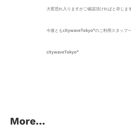
大変恐れ入りますがご確認頂ければと存じま
今後ともcitywaveTokyo®︎のご利用スタ
citywaveTokyo®︎
More…