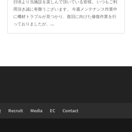
日頃より当施設を楽しんで頂いている皆様。 いつもご利
用頂き誠に有難うございます。 今週メンテナンス作業中
に機材トラブルが見つかり、復旧に向けた修復作業を行
っておりましたが、...
Q
Recruit
Media
EC
Contact