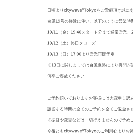
日頃よりcitywave®︎Tokyoをご愛顧頂き
台風19号の接近に伴い、以下のように営業時
10/11（金）19:40スタート分まで通常営業
10/12（土）終日クローズ
10/13（日）17:00より営業再開予定
※13日に関しましては台風進路により再開が
何卒ご容赦ください
ご予約頂いておりますお客様には大変申し訳
該当する時間の全てのご予約を全てご返金さ
※振替や変更などは一切行えませんので予め
今後ともcitywave®︎Tokyoのご利用心よ