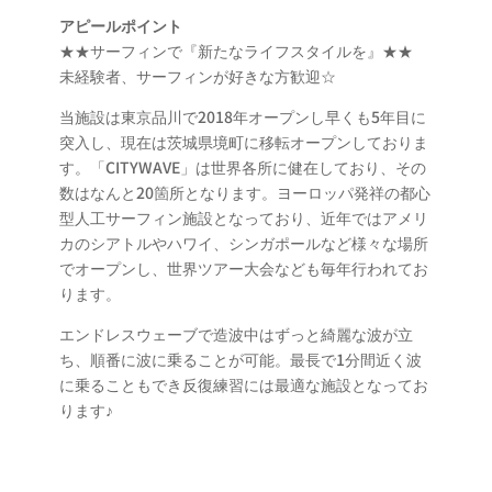
アピールポイント
★★サーフィンで『新たなライフスタイルを』★★
未経験者、サーフィンが好きな方歓迎☆
当施設は東京品川で2018年オープンし早くも5年目に
突入し、現在は茨城県境町に移転オープンしておりま
す。「CITYWAVE」は世界各所に健在しており、その
数はなんと20箇所となります。ヨーロッパ発祥の都心
型人工サーフィン施設となっており、近年ではアメリ
カのシアトルやハワイ、シンガポールなど様々な場所
でオープンし、世界ツアー大会なども毎年行われてお
ります。
エンドレスウェーブで造波中はずっと綺麗な波が立
ち、順番に波に乗ることが可能。最長で1分間近く波
に乗ることもでき反復練習には最適な施設となってお
ります♪